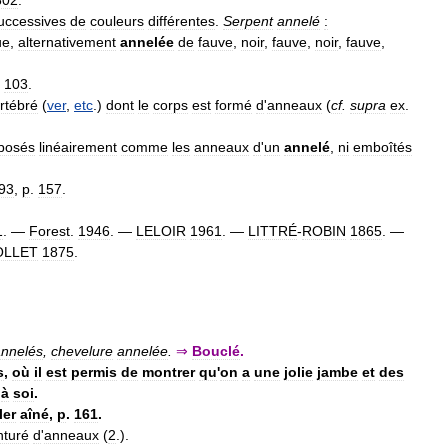
802
.
uccessives
de
couleurs
différentes
.
Serpent
annelé
:
ue
,
alternativement
annelée
de
fauve
,
noir
,
fauve
,
noir
,
fauve
,
.
103
.
rtébré
(
ver
,
etc
.)
dont
le
corps
est
formé
d
'
anneaux
(
cf
.
supra
ex
.
aposés
linéairement
comme
les
anneaux
d
'
un
annelé
,
ni
emboîtés
93
,
p
.
157
.
1
. —
Forest
.
1946
. —
LELOIR
1961
. —
LITTRÉ
-
ROBIN
1865
. —
OLLET
1875
.
annelés
,
chevelure
annelée
.
⇒
Bouclé
.
s
,
où
il
est
permis
de
montrer
qu
'
on
a
une
jolie
jambe
et
des
à
soi
.
ler
aîné
,
p
.
161
.
nturé
d
'
anneaux
(
2
.).