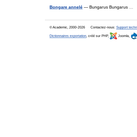
Bongare annelé
— Bungarus Bungarus …
© Academic, 2000-2026
Contactez-nous:
Support techn
Dictionnaires exportation
, créé sur PHP,
Joomla,