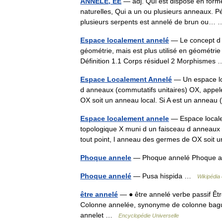
ANNELÉ, ÉE
— adj. Qui est disposé en forme
naturelles, Qui a un ou plusieurs anneaux. P
plusieurs serpents est annelé de brun ou
Espace localement annelé
— Le concept d 
géométrie, mais est plus utilisé en géométr
Définition 1.1 Corps résiduel 2 Morphisme
Espace Localement Annelé
— Un espace lo
d anneaux (commutatifs unitaires) OX, appelé 
OX soit un anneau local. Si A est un anne
Espace localement annele
— Espace locale
topologique X muni d un faisceau d anneaux (
tout point, l anneau des germes de OX soit
Phoque annele
— Phoque annelé Phoque
Phoque annelé
— Pusa hispida …
Wikipédia
être annelé
— ● être annelé verbe passif Êtr
Colonne annelée, synonyme de colonne bagu
annelet …
Encyclopédie Universelle