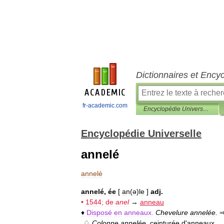
Dictionnaires et Ency
fr-academic.com
Encyclopédie Universelle
Encyclopédie Universelle
annelé
annelé
annelé
,
ée
[
an
(
ə
)
le
]
adj
.
•
1544
;
de
anel
→
anneau
♦
Disposé
en
anneaux
.
Chevelure
annelée
.
♢
Colonne
annelée
,
ceinturée
d
'
anneaux
.