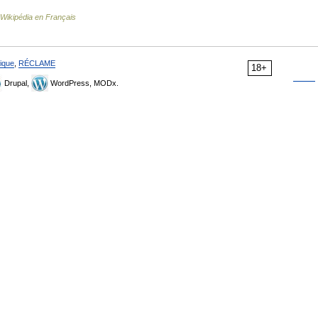
Wikipédia en Français
ique
,
RÉCLAME
18+
Drupal,
WordPress, MODx.