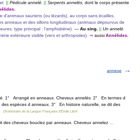
et
.
||
Pédicule
annelé
.
||
Serpents
annelés
,
dont
le
corps
présente
élides
.
re
d
'
animaux
sauriens
(
ou
lézards
),
au
corps
sans
écailles
,
es
anneaux
et
des
sillons
longitudinaux
(
animaux
dépourvus
de
ieures
;
type
principal
:
l
'
amphisbène
).
—
Au
sing
.
||
Un
annelé
.
érie
extérieure
visible
(
vers
et
arthropodes
).
⇒
aussi
Annélides
.
annexe
assé. 1° Arrangé en anneaux. Cheveux annelés. 2° En termes d
r des espèces d anneaux. 3° En histoire naturelle, se dit des
 …
Dictionnaire de la Langue Française d'Émile Littré
 dit des cheveux bouclez par anneaux. Cheveux annelez …