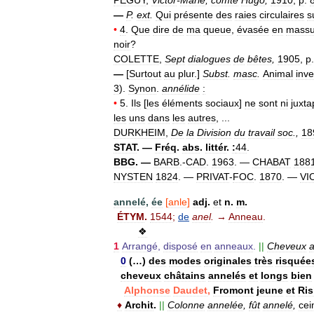
PÉGUY
,
Victor
-
Marie
,
comte
Hugo
,
1910
,
p
.
—
P
.
ext
.
Qui
présente
des
raies
circulaires
s
•
4
.
Que
dire
de
ma
queue
,
évasée
en
mass
noir
?
COLETTE
,
Sept
dialogues
de
bêtes
,
1905
,
p
—
[
Surtout
au
plur
.]
Subst
.
masc
.
Animal
inve
3
).
Synon
.
annélide
:
•
5
.
Ils
[
les
éléments
sociaux
]
ne
sont
ni
juxt
les
uns
dans
les
autres
, ...
DURKHEIM
,
De
la
Division
du
travail
soc
.,
18
STAT
. —
Fréq
.
abs
.
littér
.
:
44
.
BBG
. —
BARB
.-
CAD
.
1963
. —
CHABAT
188
NYSTEN
1824
. —
PRIVAT
-
FOC
.
1870
. —
VI
annelé
,
ée
[
anle
]
adj
.
et
n
.
m
.
ÉTYM
.
1544
;
de
anel
.
→
Anneau
.
❖
1
Arrangé
,
disposé
en
anneaux
.
||
Cheveux
0
(…)
des
modes
originales
très
risquée
cheveux
châtains
annelés
et
longs
bien
Alphonse
Daudet
,
Fromont
jeune
et
Ris
♦
Archit
.
||
Colonne
annelée
,
fût
annelé
,
cei