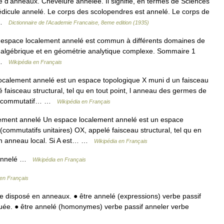
 d’anneaux. Chevelure annelée. Il signifie, en termes de Sciences
édicule annelé. Le corps des scolopendres est annelé. Le corps de
… …
Dictionnaire de l'Academie Francaise, 8eme edition (1935)
espace localement annelé est commun à différents domaines de
ie algébrique et en géométrie analytique complexe. Sommaire 1
s …
Wikipédia en Français
calement annelé est un espace topologique X muni d un faisceau
faisceau structural, tel qu en tout point, l anneau des germes de
au (commutatif… …
Wikipédia en Français
ment annelé Un espace localement annelé est un espace
commutatifs unitaires) OX, appelé faisceau structural, tel qu en
 un anneau local. Si A est… …
Wikipédia en Français
 annelé …
Wikipédia en Français
 en Français
e disposé en anneaux. ● être annelé (expressions) verbe passif
ée. ● être annelé (homonymes) verbe passif anneler verbe