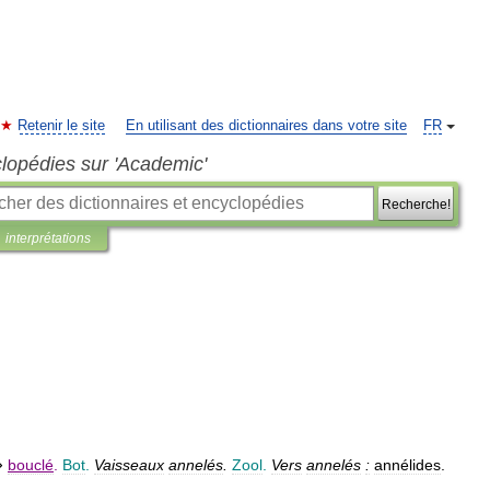
Retenir le site
En utilisant des dictionnaires dans votre site
FR
clopédies sur 'Academic'
Recherche!
interprétations
⇒
bouclé
.
Bot
.
Vaisseaux
annelés
.
Zool
.
Vers
annelés
:
annélides
.