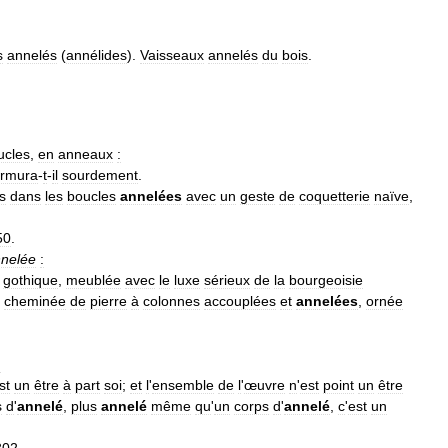
s
annelés
(
annélides
).
Vaisseaux
annelés
du
bois
.
ucles
,
en
anneaux
:
rmura
-
t
-
il
sourdement
.
s
dans
les
boucles
annelées
avec
un
geste
de
coquetterie
naïve
,
50
.
nelée
:
gothique
,
meublée
avec
le
luxe
sérieux
de
la
bourgeoisie
cheminée
de
pierre
à
colonnes
accouplées
et
annelées
,
ornée
:
st
un
être
à
part
soi
;
et
l
'
ensemble
de
l
'
œuvre
n
'
est
point
un
être
s
d
'
annelé
,
plus
annelé
même
qu
'
un
corps
d
'
annelé
,
c
'
est
un