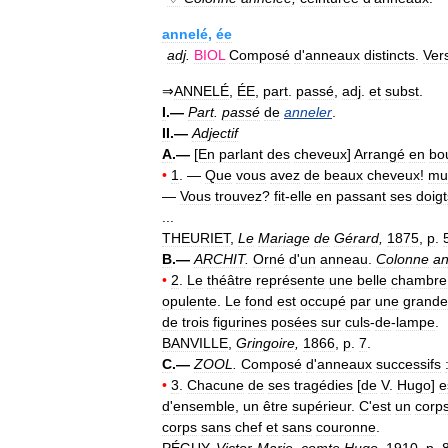
annelé
,
ée
adj
.
BIOL
Composé
d
'
anneaux
distincts
.
Ver
⇒
ANNELÉ
,
ÉE
,
part
.
passé
,
adj
.
et
subst
.
I
.—
Part
.
passé
de
anneler
.
II
.—
Adjectif
A
.—
[
En
parlant
des
cheveux
]
Arrangé
en
bo
•
1
. —
Que
vous
avez
de
beaux
cheveux
!
mu
—
Vous
trouvez
?
fit
-
elle
en
passant
ses
doigt
...
THEURIET
,
Le
Mariage
de
Gérard
,
1875
,
p
.
B
.—
ARCHIT
.
Orné
d
'
un
anneau
.
Colonne
an
•
2
.
Le
théâtre
représente
une
belle
chambre
opulente
.
Le
fond
est
occupé
par
une
grande
de
trois
figurines
posées
sur
culs
-
de
-
lampe
.
BANVILLE
,
Gringoire
,
1866
,
p
.
7
.
C
.—
ZOOL
.
Composé
d
'
anneaux
successifs
•
3
.
Chacune
de
ses
tragédies
[
de
V
.
Hugo
]
e
d
'
ensemble
,
un
être
supérieur
.
C
'
est
un
corp
corps
sans
chef
et
sans
couronne
.