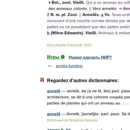
♦
Bot
.,
zool
.
Vieilli
.
Qui
a
un
anneau
au
coll
des
anneaux
colorés
.
||
Vers
annelés
.
⇒
Ann
2
N
.
m
.
pl
.
Zool
.
||
Annelés
.
a
Vx
.
Sous
-
ord
recouvert
d
'
une
couche
cornée
divisée
par
d
pattes
ou
ne
possédant
que
des
pattes
antér
b
(
Milne
-
Edwards
).
Vieilli
.
Animaux
à
métam
Encyclopédie
Universelle
.
2012
.
Игры ⚽
Нужно сделать НИР?
année-lumière
Regardez d'autres dictionnaires:
annelé
— annelé, ée (a ne lé, lée) part. p
architecture, se dit d une colonne coupée pa
parties de plantes qui ont un anneau au…
annelé
— Annelé, [annel]ée. part. pass. Se
Dictionnaire de l'Académie française